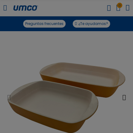
0
Preguntas frecuentes
¿Te ayudamos?