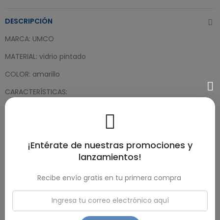
DESCRIPCIÓN
MARCA: UMCO
MATERIAL: vidrio pintado
COLOR: amarillo
CARACTERÍSTICAS:
Contiene 2 piezas
Capacidad 0.8 y 1.2 litros
¡Entérate de nuestras promociones y
Revestimiento con antiadherente
lanzamientos!
Conserva los alimentos con mejores condiciones
Recibe envío gratis en tu primera compra
Resiste cambios extremos de temperatura
Ideal para uso en horno y microondas
Uso doméstico