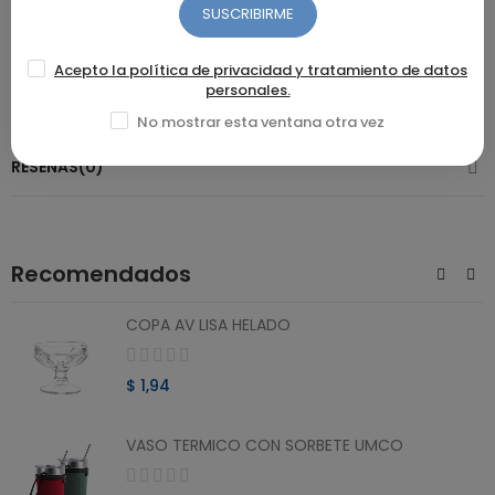
SUSCRIBIRME
Garantía: 2 años por defecto de fábrica
Acepto la política de privacidad y tratamiento de datos
personales.
DETALLES DEL PRODUCTO
No mostrar esta ventana otra vez
RESEÑAS(0)
Recomendados
COPA AV LISA HELADO
$ 1,94
VASO TERMICO CON SORBETE UMCO