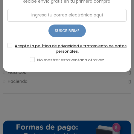
Recibe envío gratis en tu primera compra
Inicio
Ofertas
SUSCRIBIRME
Más vendidos
Eléctricos
Acepto la política de privacidad y tratamiento de datos
personales.
Ollas y Sartenes
No mostrar esta ventana otra vez
Línea blanca
Plásticos
Hacienda