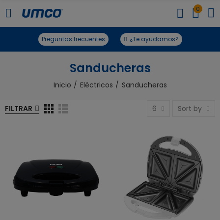
0
Preguntas frecuentes
¿Te ayudamos?
Sanducheras
Inicio
Eléctricos
Sanducheras
FILTRAR
6
Sort by