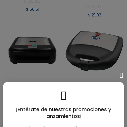
$ 50,51
$ 21,03
VER PRODUCTO
VER PRODUCTO
Sanduchera Inoxidable UMCO
SANDUCHERA INOXIDABLE
750W | Placas Antiadherentes
UMCO 2 PANES NEGRO
Para 2 Panes Con Diseño
Moderno -
¡Entérate de nuestras promociones y
$ 28,42
lanzamientos!
$ 20,55