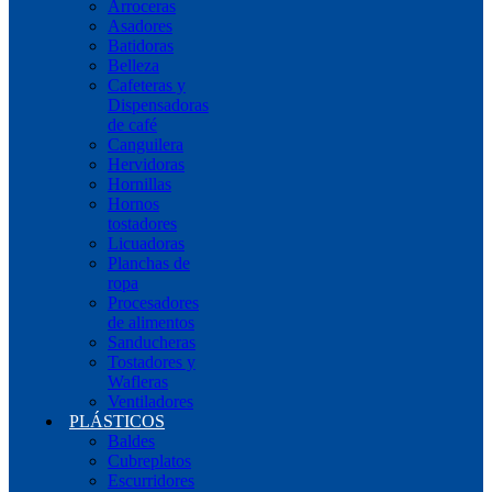
Arroceras
Asadores
Batidoras
Belleza
Cafeteras y
Dispensadoras
de café
Canguilera
Hervidoras
Hornillas
Hornos
tostadores
Licuadoras
Planchas de
ropa
Procesadores
de alimentos
Sanducheras
Tostadores y
Wafleras
Ventiladores
PLÁSTICOS
Baldes
Cubreplatos
Escurridores