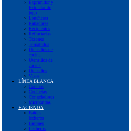
Exprimidor y
Extractor de
jugo
Loncheras
Ralladores
Recipientes
Refractarias
Tazones
Tomatodos
Utensilios de
cocina
Utensillos de
cocina
Utensilios
Vasos
LÍNEA BLANCA
Cocinas
Cocinetas
Congeladores
Microondas
HACIENDA
Baldes
lecheros
Bidones
Lecheros