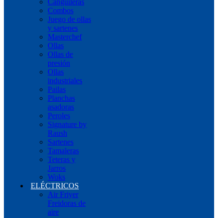
Canguileras
Combos
Juego de ollas
y sartenes
Masterchef
Ollas
Ollas de
presión
Ollas
industriales
Pailas
Planchas
asadoras
Peroles
Signature by
Raush
Sartenes
Tamaleras
Teteras y
Jarros
Woks
ELÉCTRICOS
Air Friyer
Freidoras de
aire