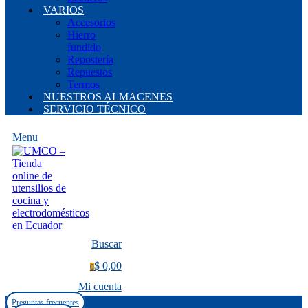
VARIOS
Accesorios
Hierro
fundido
Repostería
Repuestos
Termos
NUESTROS ALMACENES
SERVICIO TÉCNICO
Menu
Buscar
$ 0,00
0
Mi cuenta
Preguntas frecuentes