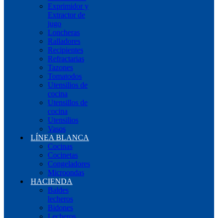
Exprimidor y
Extractor de
jugo
Loncheras
Ralladores
Recipientes
Refractarias
Tazones
Tomatodos
Utensilios de
cocina
Utensillos de
cocina
Utensilios
Vasos
LÍNEA BLANCA
Cocinas
Cocinetas
Congeladores
Microondas
HACIENDA
Baldes
lecheros
Bidones
Lecheros