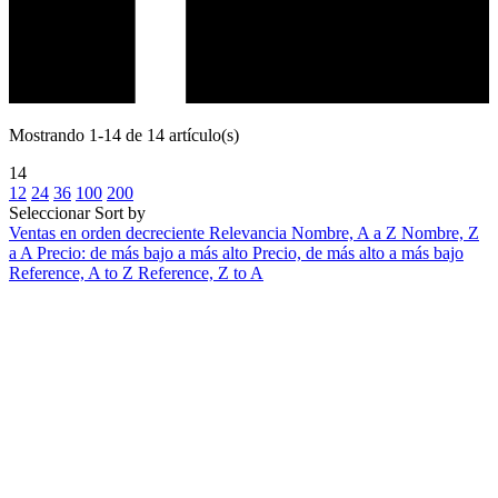
Mostrando 1-14 de 14 artículo(s)
14
12
24
36
100
200
Seleccionar
Sort by
Ventas en orden decreciente
Relevancia
Nombre, A a Z
Nombre, Z
a A
Precio: de más bajo a más alto
Precio, de más alto a más bajo
Reference, A to Z
Reference, Z to A