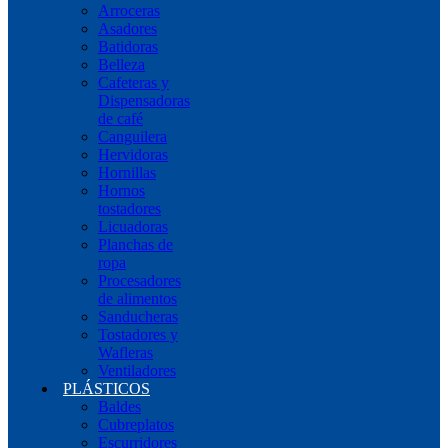
Arroceras
Asadores
Batidoras
Belleza
Cafeteras y
Dispensadoras
de café
Canguilera
Hervidoras
Hornillas
Hornos
tostadores
Licuadoras
Planchas de
ropa
Procesadores
de alimentos
Sanducheras
Tostadores y
Wafleras
Ventiladores
PLÁSTICOS
Baldes
Cubreplatos
Escurridores