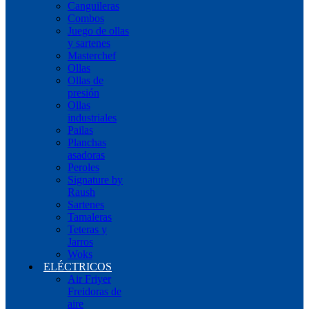
Canguileras
Combos
Juego de ollas
y sartenes
Masterchef
Ollas
Ollas de
presión
Ollas
industriales
Pailas
Planchas
asadoras
Peroles
Signature by
Raush
Sartenes
Tamaleras
Teteras y
Jarros
Woks
ELÉCTRICOS
Air Friyer
Freidoras de
aire