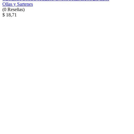
Ollas y Sartenes
(
0
Reseñas
)
$ 18,71