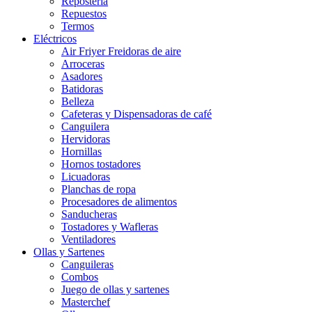
Repostería
Repuestos
Termos
Eléctricos
Air Friyer Freidoras de aire
Arroceras
Asadores
Batidoras
Belleza
Cafeteras y Dispensadoras de café
Canguilera
Hervidoras
Hornillas
Hornos tostadores
Licuadoras
Planchas de ropa
Procesadores de alimentos
Sanducheras
Tostadores y Wafleras
Ventiladores
Ollas y Sartenes
Canguileras
Combos
Juego de ollas y sartenes
Masterchef