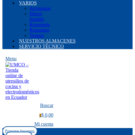
VARIOS
Accesorios
Hierro
fundido
Repostería
Repuestos
Termos
NUESTROS ALMACENES
SERVICIO TÉCNICO
Menu
Buscar
$ 0,00
0
Mi cuenta
Preguntas frecuentes