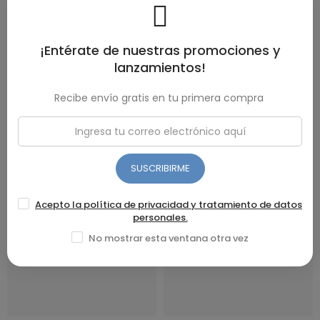
¡Entérate de nuestras promociones y
lanzamientos!
VER PRODUCTO
VER PRODUCTO
CUCHARA PARA HELADO UMCO
CUCHILLO UMCO PARA PAN
Recibe envío gratis en tu primera compra
INOX
$ 6,06
$ 1,68
SUSCRIBIRME
Acepto la política de privacidad y tratamiento de datos
personales.
No mostrar esta ventana otra vez