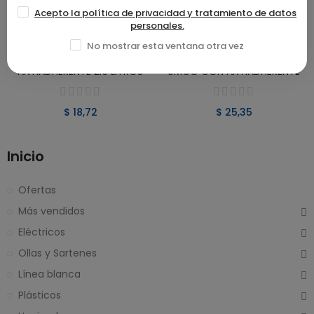
Acepto la política de privacidad y tratamiento de datos
personales.
No mostrar esta ventana otra vez
VER PRODUCTO
VER PRODUCTO
REFRACTARIA UMCO CON
JUEGO DE REFRACTARIAS
ANTIADHERENTE 2.6 LITROS
UMCO CON ANTIADHERENTE
$ 18,72
$ 25,35
Inicio
Ofertas
Más vendidos
Eléctricos
Ollas y Sartenes
Línea blanca
Plásticos