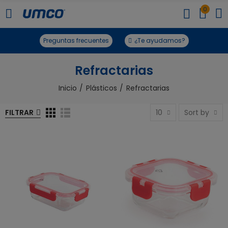
0
Preguntas frecuentes
¿Te ayudamos?
Refractarias
Inicio
Plásticos
Refractarias
FILTRAR
10
Sort by