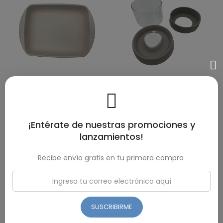
VER PRODUCTO
VER PRODUCTO
REFRACTARIA UMCO CON
CONTENEDOR CON BASE DE
ANTIADHERENTE 1.6 LITROS
SILICONA UMCO 380 ML
¡Entérate de nuestras promociones y
$ 12,60
lanzamientos!
$ 6,81
Recibe envío gratis en tu primera compra
SUSCRIBIRME