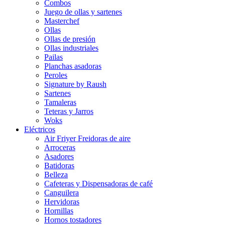
Combos
Juego de ollas y sartenes
Masterchef
Ollas
Ollas de presión
Ollas industriales
Pailas
Planchas asadoras
Peroles
Signature by Raush
Sartenes
Tamaleras
Teteras y Jarros
Woks
Eléctricos
Air Friyer Freidoras de aire
Arroceras
Asadores
Batidoras
Belleza
Cafeteras y Dispensadoras de café
Canguilera
Hervidoras
Hornillas
Hornos tostadores