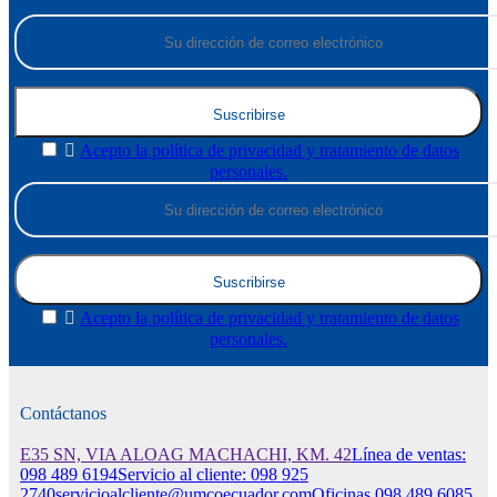
Suscribirse

Acepto la política de privacidad y tratamiento de datos
personales.
Suscribirse

Acepto la política de privacidad y tratamiento de datos
personales.
Contáctanos
E35 SN, VIA ALOAG MACHACHI, KM. 42
Línea de ventas:
098 489 6194
Servicio al cliente: 098 925
2740
servicioalcliente@umcoecuador.com
Oficinas 098 489 6085