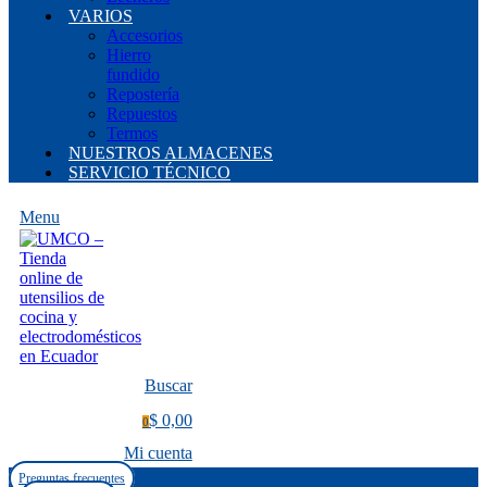
VARIOS
Accesorios
Hierro
fundido
Repostería
Repuestos
Termos
NUESTROS ALMACENES
SERVICIO TÉCNICO
Menu
Buscar
$ 0,00
0
Mi cuenta
Preguntas frecuentes