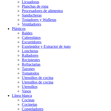
Licuadoras
Planchas de ropa
Procesadores de alimentos
Sanducheras
Tostadores y Wafleras
Ventiladores
Plásticos
Baldes
Cubreplatos
Escurridores
Exprimidor y Extractor de jugo
Loncheras
Ralladores
Recipientes
Refractarias
Tazones
Tomatodos
Utensilios de cocina
Utensillos de cocina
Utensilios
Vasos
Línea blanca
Cocinas
Cocinetas
Congeladores