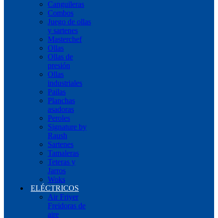
Canguileras
Combos
Juego de ollas
y sartenes
Masterchef
Ollas
Ollas de
presión
Ollas
industriales
Pailas
Planchas
asadoras
Peroles
Signature by
Raush
Sartenes
Tamaleras
Teteras y
Jarros
Woks
ELÉCTRICOS
Air Friyer
Freidoras de
aire