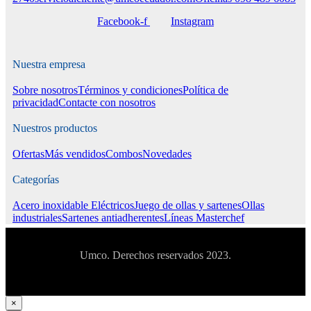
Facebook-f
Instagram
Nuestra empresa
Sobre nosotros
Términos y condiciones
Política de
privacidad
Contacte con nosotros
Nuestros productos
Ofertas
Más vendidos
Combos
Novedades
Categorías
Acero inoxidable
Eléctricos
Juego de ollas y sartenes
Ollas
industriales
Sartenes antiadherentes
Líneas Masterchef
Umco. Derechos reservados 2023.
×