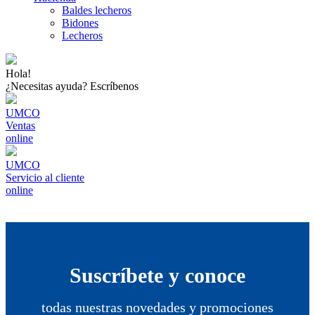
Baldes lecheros
Bidones
Lecheros
Hola!
¿Necesitas ayuda? Escríbenos
UMCO
Ventas
online
UMCO
Servicio al cliente
online
Suscríbete y conoce
todas nuestras novedades y promociones