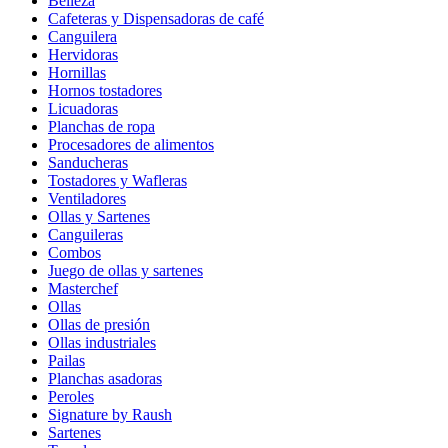
Belleza
Cafeteras y Dispensadoras de café
Canguilera
Hervidoras
Hornillas
Hornos tostadores
Licuadoras
Planchas de ropa
Procesadores de alimentos
Sanducheras
Tostadores y Wafleras
Ventiladores
Ollas y Sartenes
Canguileras
Combos
Juego de ollas y sartenes
Masterchef
Ollas
Ollas de presión
Ollas industriales
Pailas
Planchas asadoras
Peroles
Signature by Raush
Sartenes