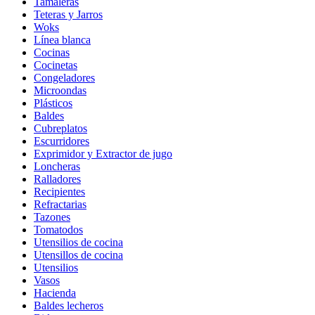
Tamaleras
Teteras y Jarros
Woks
Línea blanca
Cocinas
Cocinetas
Congeladores
Microondas
Plásticos
Baldes
Cubreplatos
Escurridores
Exprimidor y Extractor de jugo
Loncheras
Ralladores
Recipientes
Refractarias
Tazones
Tomatodos
Utensilios de cocina
Utensillos de cocina
Utensilios
Vasos
Hacienda
Baldes lecheros