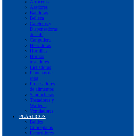
Arroceras
Asadores
Batidoras
Belleza
Cafeteras y
Dispensadoras
de café
Canguilera
Hervidoras
Hornillas
Hornos
tostadores
Licuadoras
Planchas de
ropa
Procesadores
de alimentos
Sanducheras
Tostadores y
Wafleras
Ventiladores
PLÁSTICOS
Baldes
Cubreplatos
Escurridores