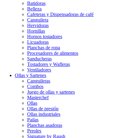
Batidoras
Belleza
Cafeteras y Dispensadoras de café
Canguilera
Hervidoras
Hornillas
Hornos tostadores
Licuadoras
Planchas de ropa
Procesadores de alimentos
Sanducheras
Tostadores y Wafleras
Ventiladores
Ollas y Sartenes
Canguileras
Combos
Juego de ollas y sartenes
Masterchef
Ollas
Ollas de presión
Ollas industriales
Pailas
Planchas asadoras
Peroles
Signature by Raush