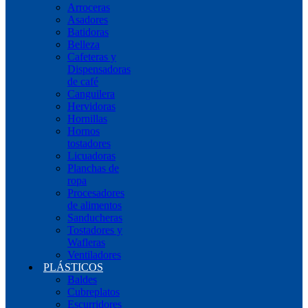
Arroceras
Asadores
Batidoras
Belleza
Cafeteras y
Dispensadoras
de café
Canguilera
Hervidoras
Hornillas
Hornos
tostadores
Licuadoras
Planchas de
ropa
Procesadores
de alimentos
Sanducheras
Tostadores y
Wafleras
Ventiladores
PLÁSTICOS
Baldes
Cubreplatos
Escurridores