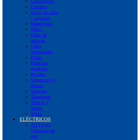
Canguileras
Combos
Juego de ollas
y sartenes
Masterchef
Ollas
Ollas de
presión
Ollas
industriales
Pailas
Planchas
asadoras
Peroles
Signature by
Raush
Sartenes
Tamaleras
Teteras y
Jarros
Woks
ELÉCTRICOS
Air Friyer
Freidoras de
aire