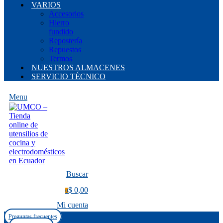
VARIOS
Accesorios
Hierro
fundido
Repostería
Repuestos
Termos
NUESTROS ALMACENES
SERVICIO TÉCNICO
Menu
Buscar
$ 0,00
0
Mi cuenta
Preguntas frecuentes