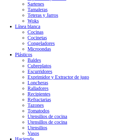
Sartenes
Tamaleras
Teteras y Jarros
Woks
Línea blanca
Cocinas
Cocinetas
Congeladores
Microondas
Plásticos
Baldes
Cubreplatos
Escurridores
Exprimidor y Extractor de jugo
Loncheras
Ralladores
Recipientes
Refractarias
Tazones
Tomatodos
Utensilios de cocina
Utensillos de cocina
Utensilios
Vasos
Hacienda