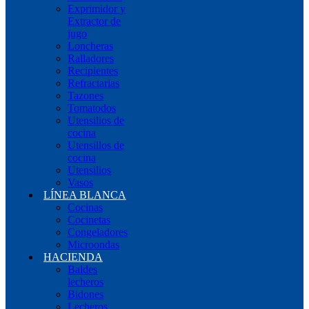
Exprimidor y
Extractor de
jugo
Loncheras
Ralladores
Recipientes
Refractarias
Tazones
Tomatodos
Utensilios de
cocina
Utensillos de
cocina
Utensilios
Vasos
LÍNEA BLANCA
Cocinas
Cocinetas
Congeladores
Microondas
HACIENDA
Baldes
lecheros
Bidones
Lecheros