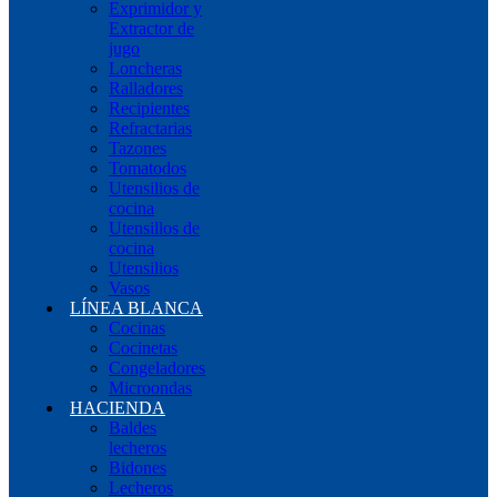
Exprimidor y
Extractor de
jugo
Loncheras
Ralladores
Recipientes
Refractarias
Tazones
Tomatodos
Utensilios de
cocina
Utensillos de
cocina
Utensilios
Vasos
LÍNEA BLANCA
Cocinas
Cocinetas
Congeladores
Microondas
HACIENDA
Baldes
lecheros
Bidones
Lecheros