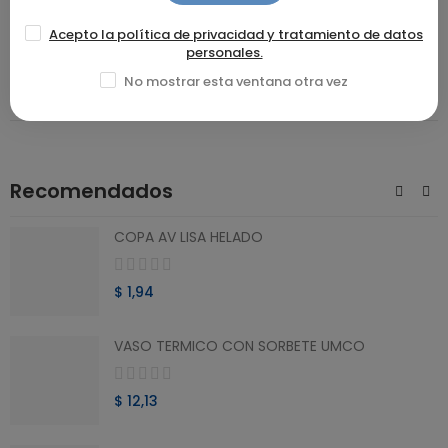
Acepto la política de privacidad y tratamiento de datos
DETALLES DEL PRODUCTO
personales.
No mostrar esta ventana otra vez
RESEÑAS(0)
Recomendados
COPA AV LISA HELADO
$ 1,94
VASO TERMICO CON SORBETE UMCO
$ 12,13