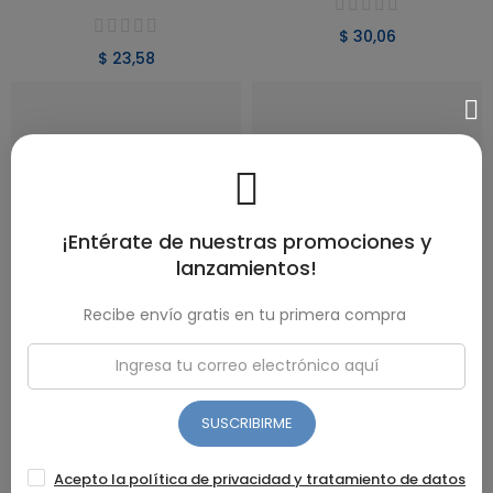
$ 30,06
$ 23,58
¡Entérate de nuestras promociones y
lanzamientos!
Recibe envío gratis en tu primera compra
Olla UMCO Milano Inducción:
Caldero Octogonal UMCO
VER PRODUCTO
VER PRODUCTO
El Corazón Moderno De Tu
(20 Cm): El Secreto Del Arroz
Cocina
Perfecto
SUSCRIBIRME
$ 22,47
$ 25,81
Acepto la política de privacidad y tratamiento de datos