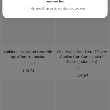
personales.
No mostrar esta ventana otra vez
VER PRODUCTO
VER PRODUCTO
Caldero Rosewood Ceramic
Olla UMCO Eco-Terra 20 Cm:
Apto Para Inducción
Cocina Con Conciencia Y
Sabor (Inducción)
$ 19,73
$ 22,07