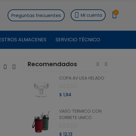
0
Preguntas frecuentes
Mi cuenta
ESTROS ALMACENES
SERVICIO TÉCNICO
Recomendados
ON
COPA AV LISA HELADO
RO 1.8 L
$ 1,94
VASO TERMICO CON
ON
SORBETE UMCO
O 1.8 L
$ 12,13