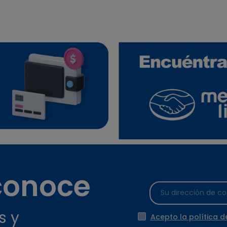
 conoce
s y
Acepto la política d