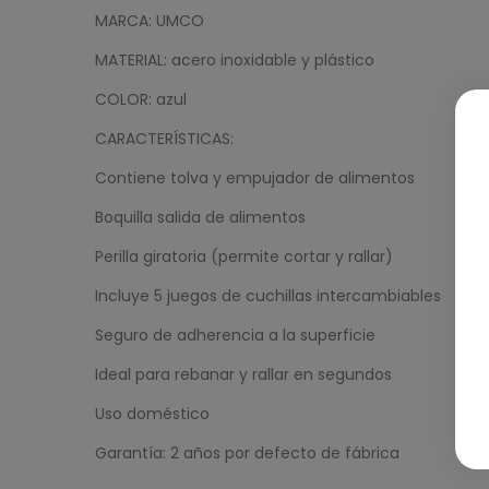
MARCA: UMCO
MATERIAL: acero inoxidable y plástico
COLOR: azul
CARACTERÍSTICAS:
Contiene tolva y empujador de alimentos
Boquilla salida de alimentos
Perilla giratoria (permite cortar y rallar)
Incluye 5 juegos de cuchillas intercambiables
Seguro de adherencia a la superficie
Ideal para rebanar y rallar en segundos
Uso doméstico
Garantía: 2 años por defecto de fábrica