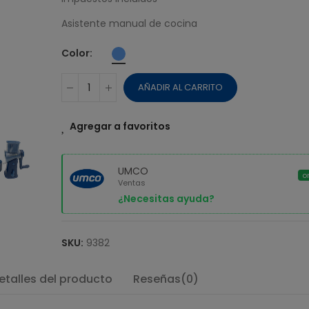
$ 38,51
Asistente manual de cocina
MAQUINA UMC
DONUT TIME
Color
$ 14,73
AÑADIR AL CARRITO
Agregar a favoritos
UMCO
o
Ventas
¿Necesitas ayuda?
SKU:
9382
etalles del producto
Reseñas(0)