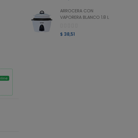
ARROCERA CON
O MINI
VAPORERA BLANCO 1.8 L
$ 38,51
nline