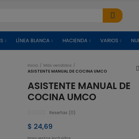
OS
LÍNEA BLANCA
HACIENDA
VARIOS
NU
Inicio
Más vendidos
ASISTENTE MANUAL DE COCINA UMCO
ARROCERA C
ASISTENTE MANUAL DE
VAPORERA NEG
COCINA UMCO
$ 38,51
Reseñas (
0
)
ARROCERA C
VAPORERA ROJ
$ 24,69
Impuestos incluidos