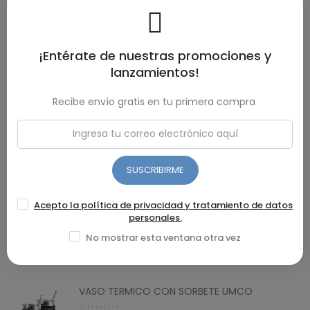
DESCRIPCIÓN
Escurridor Umco con base. Apto para uso doméstico y con 2
años de garantía por defecto de fábrica.
¡Entérate de nuestras promociones y
lanzamientos!
DETALLES DEL PRODUCTO
Recibe envío gratis en tu primera compra
RESEÑAS(0)
SUSCRIBIRME
Recomendados
Acepto la política de privacidad y tratamiento de datos
COPA AV LISA HELADO
personales.
No mostrar esta ventana otra vez
$ 1,94
VASO TERMICO CON SORBETE UMCO