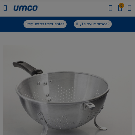
0
Preguntas frecuentes
¿Te ayudamos?