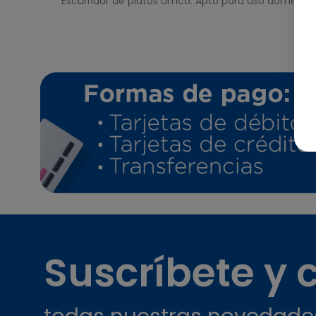
Escurridor de platos Umco. Apto para uso doméstico
Suscríbete y