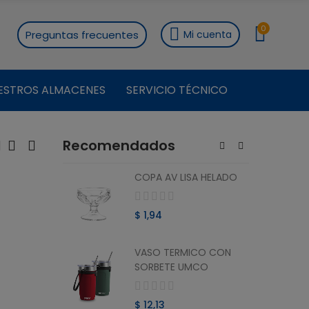
0
Preguntas frecuentes
Mi cuenta
ESTROS ALMACENES
SERVICIO TÉCNICO
Recomendados
ON
COPA AV LISA HELADO
RO 1.8 L
$ 1,94
VASO TERMICO CON
ON
SORBETE UMCO
O 1.8 L
$ 12,13