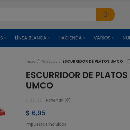
OS
LÍNEA BLANCA
HACIENDA
VARIOS
NU
Inicio
Plásticos
ESCURRIDOR DE PLATOS UMCO
ESCURRIDOR DE PLATOS
ARROCERA C
VAPORERA NEG
UMCO
$ 38,51
Reseñas (
0
)
ARROCERA C
$ 6,95
VAPORERA ROJ
Impuestos incluidos