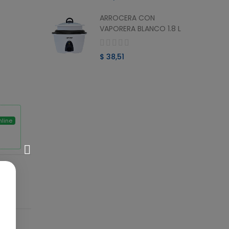
ARROCERA CON
O MINI
VAPORERA BLANCO 1.8 L
$ 38,51
nline