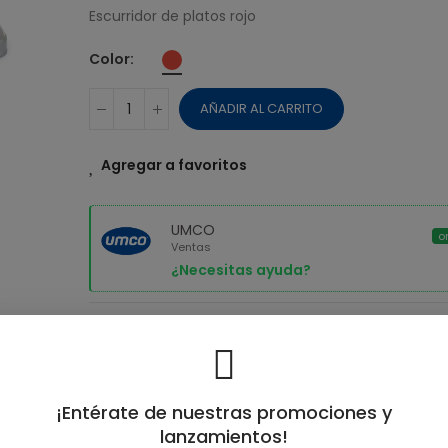
$ 38,51
Escurridor de platos rojo
MAQUINA UMC
Color
DONUT TIME
AÑADIR AL CARRITO
$ 14,73
Agregar a favoritos
UMCO
o
Ventas
¿Necesitas ayuda?
SKU:
6120
etalles del producto
Reseñas(0)
¡Entérate de nuestras promociones y
lanzamientos!