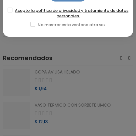
Acepto la política de privacidad y tratamiento de datos
DETALLES DEL PRODUCTO
personales.
No mostrar esta ventana otra vez
RESEÑAS(0)
Recomendados
COPA AV LISA HELADO
$ 1,94
VASO TERMICO CON SORBETE UMCO
$ 12,13