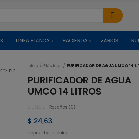
OS
LÍNEA BLANCA
HACIENDA
VARIOS
NU
Inicio
Plásticos
PURIFICADOR DE AGUA UMCO 14 L
PONIBLE
PURIFICADOR DE AGUA
ARROCERA C
VAPORERA NEG
UMCO 14 LITROS
$ 38,51
Reseñas (
0
)
ARROCERA C
$ 24,63
VAPORERA ROJ
Impuestos incluidos