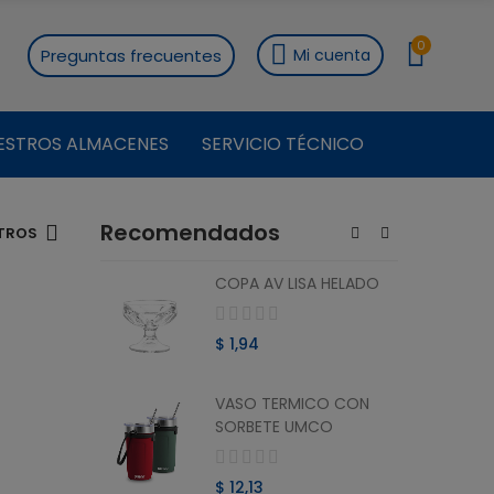
0
Preguntas frecuentes
Mi cuenta
ESTROS ALMACENES
SERVICIO TÉCNICO
Recomendados
ITROS
ON
COPA AV LISA HELADO
RO 1.8 L
$ 1,94
VASO TERMICO CON
ON
SORBETE UMCO
O 1.8 L
$ 12,13