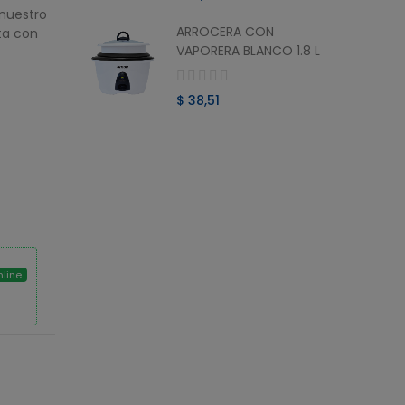
nuestro
ARROCERA CON
ta con
ITAL
VAPORERA BLANCO 1.8 L
AS
$ 38,51
nline