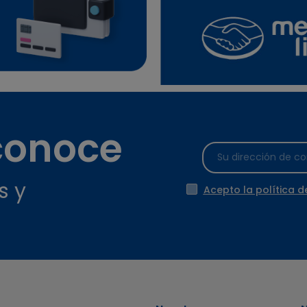
 conoce
s y
Acepto la política d