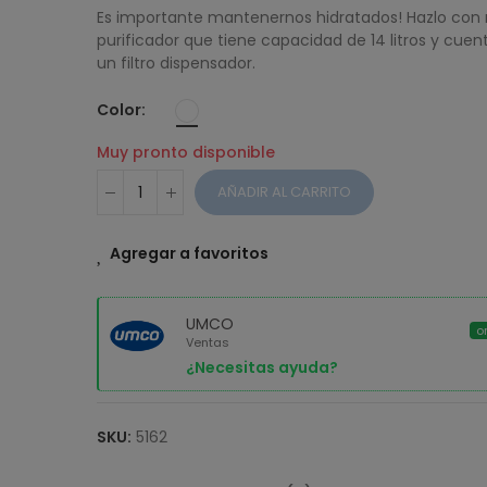
$ 38,51
Es importante mantenernos hidratados! Hazlo con 
purificador que tiene capacidad de 14 litros y cuen
CAFETERA DIG
un filtro dispensador.
UMCO 12 TAZ
Color
$ 37,42
Muy pronto disponible
AÑADIR AL CARRITO
Agregar a favoritos
UMCO
o
Ventas
¿Necesitas ayuda?
SKU:
5162