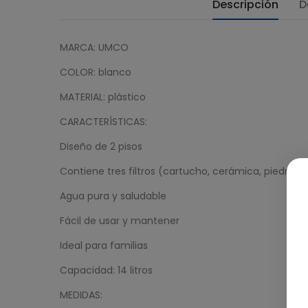
Descripción
D
MARCA: UMCO
COLOR:
blanco
MATERIAL: plástico
CARACTERÍSTICAS:
Diseño de 2 pisos
Contiene tres filtros (cartucho, cerámica, piedras 
Agua pura y saludable
Fácil de usar y mantener
Ideal para familias
Capacidad: 14 litros
MEDIDAS: