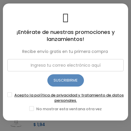
DESCRIPCIÓN
Material: plástico medidas: 0.2 litros Apto para uso
doméstico y con 2 años de garantía por defecto de fábrica.
¡Entérate de nuestras promociones y
lanzamientos!
DETALLES DEL PRODUCTO
Recibe envío gratis en tu primera compra
RESEÑAS(3)
SUSCRIBIRME
Recomendados
Acepto la política de privacidad y tratamiento de datos
personales.
COPA AV LISA HELADO
No mostrar esta ventana otra vez
$ 1,94