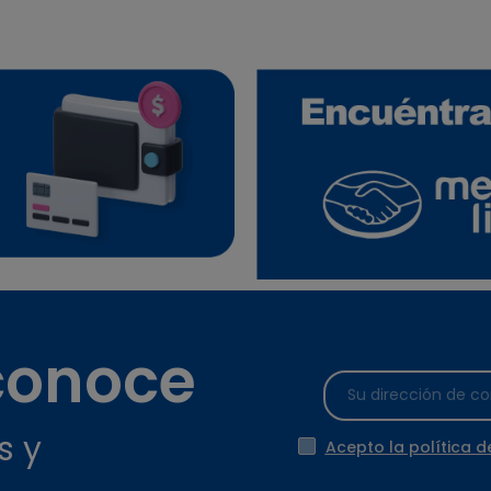
 conoce
s y
Acepto la política d