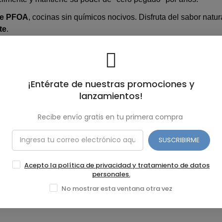
de PFOA
, cocinas sin químicos nocivos. Disfruta del sabor natur
te
.
ncia energética mayor al 95%
, esta olla aprovecha cada ráfaga
ducción, gas o vitrocerámica
, ahorrándote tiempo y dinero.
s suaves al tacto (Soft Touch)
son una caricia para tus mano
¡Entérate de nuestras promociones y
seguro sin necesidad de limpiones.
lanzamientos!
ta resistencia te permite vigilar el hervor de tu sopa sin perder 
Recibe envío gratis en tu primera compra
SUSCRIBIRME
l arroz del día, una menestra espesita o un estofado para la fam
Acepto la política de privacidad y tratamiento de datos
erfectamente en cualquier hornilla.
personales.
e resalta la belleza de tu cocina moderna.
No mostrar esta ventana otra vez
 total y contacto perfecto en placas de inducción.