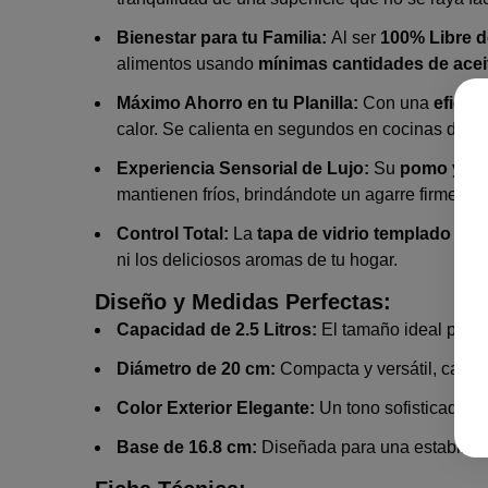
Bienestar para tu Familia:
Al ser
100% Libre 
alimentos usando
mínimas cantidades de acei
Máximo Ahorro en tu Planilla:
Con una
eficie
calor. Se calienta en segundos en cocinas de
in
Experiencia Sensorial de Lujo:
Su
pomo y asa
mantienen fríos, brindándote un agarre firme y 
Control Total:
La
tapa de vidrio templado
de al
ni los deliciosos aromas de tu hogar.
Diseño y Medidas Perfectas:
Capacidad de 2.5 Litros:
El tamaño ideal para e
Diámetro de 20 cm:
Compacta y versátil, cabe p
Color Exterior Elegante:
Un tono sofisticado qu
Base de 16.8 cm:
Diseñada para una estabilidad