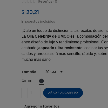
$ 38,51
Reseñas (
0
)
MAQUINA UMC
$ 20,21
DONUT TIME
Impuestos incluidos
$ 14,73
¡Dale un toque de distinción a tus recetas de siemp
La
Olla Celebrity de UMCO
es la combinación per
entre diseño de lujo y rendimiento profesional. Co
acabado
jaspeado ultra resistente
, cocinar tus s
caldos y arroces será más sencillo, rápido y, sobre
mucho más sano.
Tamaño
Color
AÑADIR AL CARRITO
Agregar a favoritos