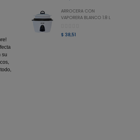
ARROCERA CON
O MINI
VAPORERA BLANCO 1.8 L
$ 38,51
re!
fecta
n su
ecos,
 todo,