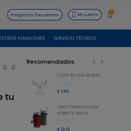
0
Preguntas frecuentes
Mi cuenta
ESTROS ALMACENES
SERVICIO TÉCNICO
Recomendados
ON
COPA AV LISA HELADO
RO 1.8 L
$ 1,94
e tu
VASO TERMICO CON
ON
SORBETE UMCO
O 1.8 L
$ 12,13