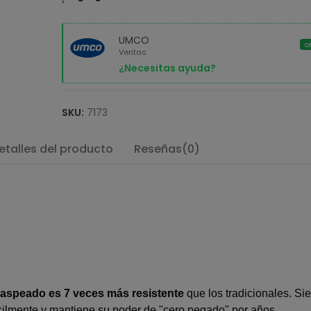
UMCO
o
Ventas
¿Necesitas ayuda?
SKU:
7173
etalles del producto
Reseñas(0)
 jaspeado es 7 veces más resistente
que los tradicionales. Sie
ácilmente y mantiene su poder de "cero pegado" por años.