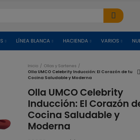
OS
LÍNEA BLANCA
HACIENDA
VARIOS
NU
Inicio
Ollas y Sartenes
Olla UMCO Celebrity Inducción: El Corazón de tu
Cocina Saludable y Moderna
ARROCERA C
VAPORERA NEG
Olla UMCO Celebrity
Inducción: El Corazón d
$ 38,51
Cocina Saludable y
ARROCERA C
Moderna
VAPORERA ROJ