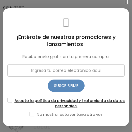
SKU:
7367
DESCRIPCIÓN
¡Entérate de nuestras promociones y
Aluminio extragrueso para mayor resistencia Mango
lanzamientos!
ergonómico soft touch. Tapa de vidrio. Medidas 20 cm
Recibe envío gratis en tu primera compra
DETALLES DEL PRODUCTO
RESEÑAS(0)
SUSCRIBIRME
Acepto la política de privacidad y tratamiento de datos
Recomendados
personales.
No mostrar esta ventana otra vez
COPA AV LISA HELADO