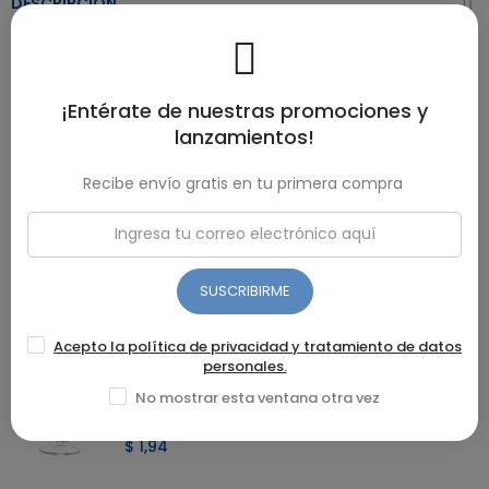
DESCRIPCIÓN
Marca: Umco Material: propileno de grado alimenticio 6
piezas con medidas consecutivas Características: Fácil de
limpiar Ideal para preparar pasteles y merengues Color
¡Entérate de nuestras promociones y
amarillo
lanzamientos!
DETALLES DEL PRODUCTO
Recibe envío gratis en tu primera compra
RESEÑAS(0)
SUSCRIBIRME
Recomendados
Acepto la política de privacidad y tratamiento de datos
personales.
COPA AV LISA HELADO
No mostrar esta ventana otra vez
$ 1,94