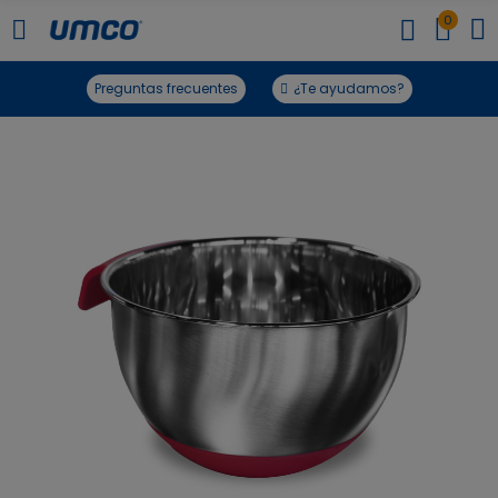
0
Preguntas frecuentes
¿Te ayudamos?