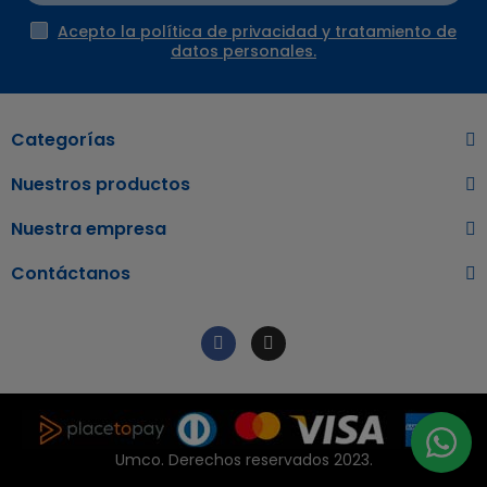
Acepto la política de privacidad y tratamiento de
datos personales.
Categorías
Nuestros productos
Nuestra empresa
Contáctanos
Umco. Derechos reservados 2023.