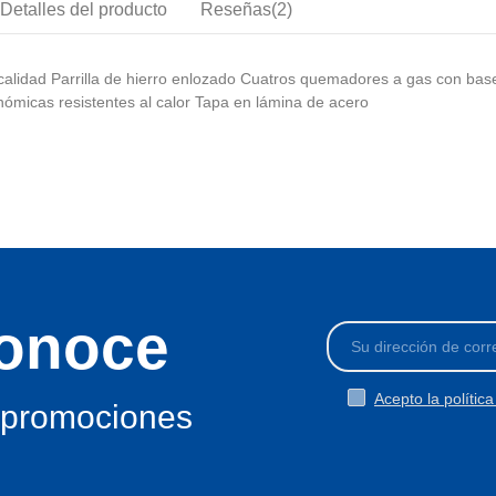
Detalles del producto
Reseñas(2)
 calidad Parrilla de hierro enlozado Cuatros quemadores a gas con bas
onómicas resistentes al calor Tapa en lámina de acero
conoce
Acepto la polític
 promociones