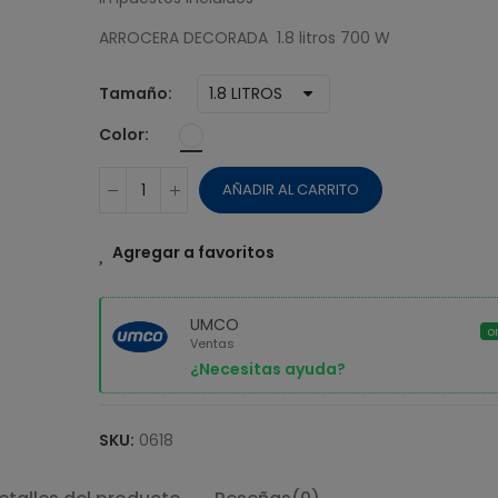
$ 38,51
ARROCERA DECORADA 1.8 litros 700 W
MAQUINA UMC
DONUT TIME
Tamaño
$ 14,73
Color
AÑADIR AL CARRITO
Agregar a favoritos
UMCO
o
Ventas
¿Necesitas ayuda?
SKU:
0618