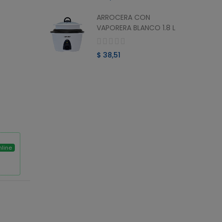
ARROCERA CON
O MINI
VAPORERA BLANCO 1.8 L
$ 38,51
nline