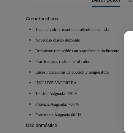
Descripción
D
Características
Tapa de vidrio, mantiene caliente la comida
Novedoso diseño decorado
Recipiente removible con superficie antiadherente
Practicas asas resistentes al calor
Luces indicadoras de cocción y temperatura
INCLUYE VAPORERA
Tensión Asignada: 120 V
Potencia Asignada: 700 W
Frecuencia Asignada 60 Hz
Uso doméstico