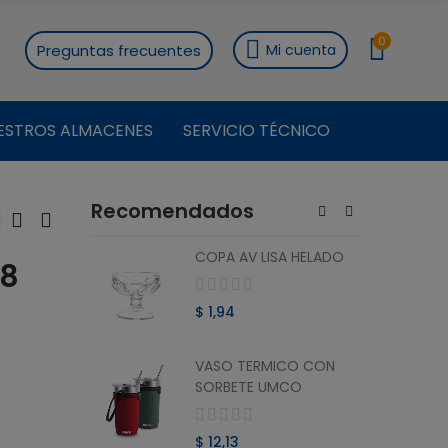
0
Preguntas frecuentes
Mi cuenta
ESTROS ALMACENES
SERVICIO TÉCNICO
Recomendados
ON
COPA AV LISA HELADO
.8
RO 1.8 L
$ 1,94
VASO TERMICO CON
ON
SORBETE UMCO
O 1.8 L
$ 12,13