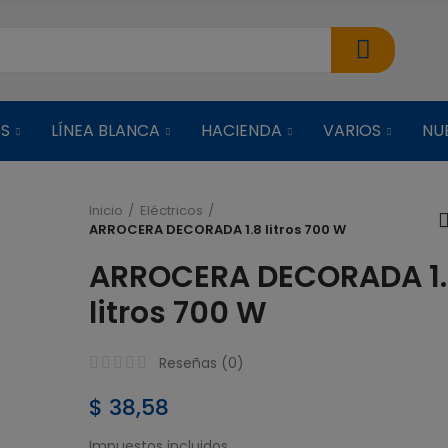
OS
LÍNEA BLANCA
HACIENDA
VARIOS
NU
Inicio
Eléctricos
ARROCERA DECORADA 1.8 litros 700 W
ARROCERA C
ARROCERA DECORADA 1
VAPORERA NEG
litros 700 W
$ 38,51
Reseñas (
0
)
ARROCERA C
VAPORERA ROJ
$ 38,58
Impuestos incluidos