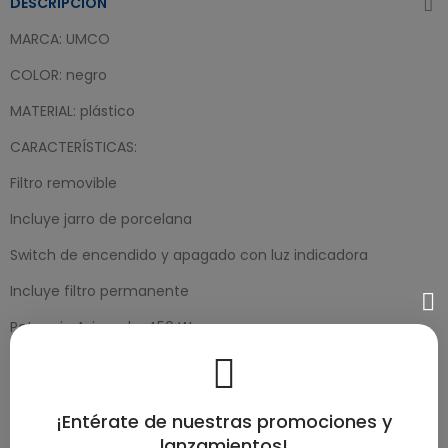
DESCRIPCIÓN
MARCA: UMCO
COLOR:
negro
MATERIAL: plástico
CARACTERÍSTICAS:
Filtro removible
Incluye jarro de porcelana
Switch de encendido y apagado con luz indicadora
Incluye filtro permanente
Potencia Asignada: 450 W
Tensión Asignada: 120 V
Capacidad:
¡Entérate de nuestras promociones y
0.15 litros
lanzamientos!