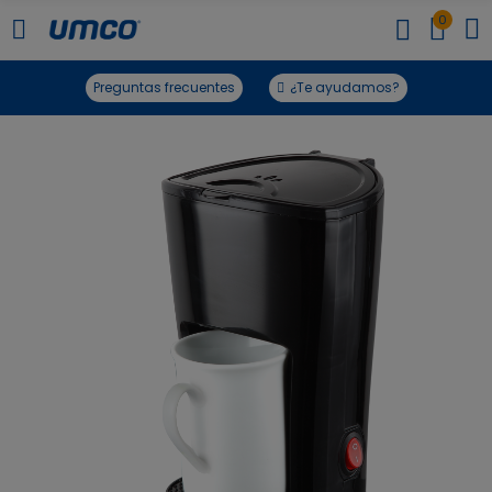
0
Preguntas frecuentes
¿Te ayudamos?