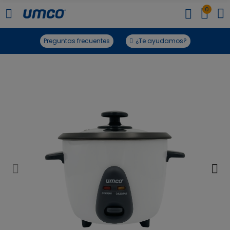
0
Preguntas frecuentes
¿Te ayudamos?