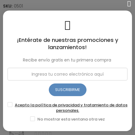
SKU:
0501
DESCRIPCIÓN
Arrocera Umco de 300 W con capacidad de 0.6 litros con
¡Entérate de nuestras promociones y
recipiente removible con antiadherente. Apto para uso
lanzamientos!
doméstico y con 2 años de garantía por defecto de fábrica.
Recibe envío gratis en tu primera compra
DETALLES DEL PRODUCTO
RESEÑAS(0)
SUSCRIBIRME
Acepto la política de privacidad y tratamiento de datos
Recomendados
personales.
No mostrar esta ventana otra vez
COPA AV LISA HELADO