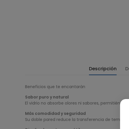
Descripción
D
Beneficios que te encantarán
Sabor puro y natural
El vidrio no absorbe olores ni sabores, permitiéndot
Más comodidad y seguridad
Su doble pared reduce la transferencia de temperatu