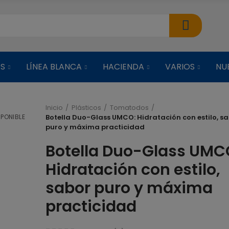
OS
LÍNEA BLANCA
HACIENDA
VARIOS
NU
Inicio
Plásticos
Tomatodos
PONIBLE
Botella Duo-Glass UMCO: Hidratación con estilo, s
puro y máxima practicidad
ARROCERA C
VAPORERA NEG
Botella Duo-Glass UMC
Hidratación con estilo,
$ 38,51
sabor puro y máxima
ARROCERA C
practicidad
VAPORERA ROJ