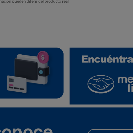
mación pueden diferir del producto real
 conoce