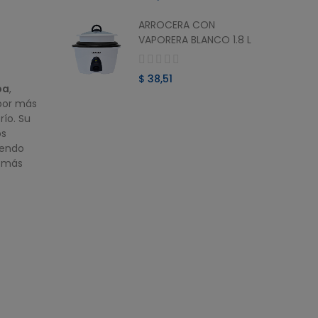
ARROCERA CON
ITAL
VAPORERA BLANCO 1.8 L
AS
$ 38,51
pa
,
por más
río. Su
os
iendo
a más