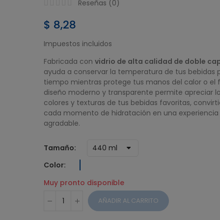
$ 38,51
Reseñas (
0
)
CAFETERA DIG
$ 8,28
UMCO 12 TAZ
Impuestos incluidos
$ 37,42
Fabricada con
vidrio de alta calidad de doble ca
ayuda a conservar la temperatura de tus bebidas 
tiempo mientras protege tus manos del calor o el f
diseño moderno y transparente permite apreciar l
colores y texturas de tus bebidas favoritas, convirt
cada momento de hidratación en una experienci
agradable.
Tamaño
Color
Muy pronto disponible
AÑADIR AL CARRITO