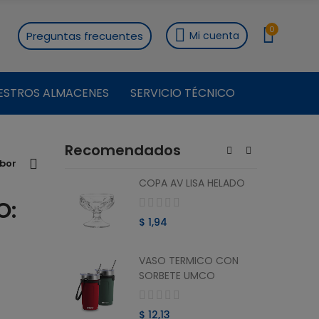
0
Preguntas frecuentes
Mi cuenta
ESTROS ALMACENES
SERVICIO TÉCNICO
Recomendados
abor
ON
COPA AV LISA HELADO
RO 1.8 L
O:
$ 1,94
VASO TERMICO CON
ON
SORBETE UMCO
O 1.8 L
$ 12,13