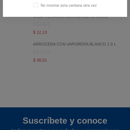
$ 1,94
No mostrar esta ventana otra vez
VASO TERMICO CON SORBETE UMCO
$ 12,13
ARROCERA CON VAPORERA BLANCO 1.8 L
$ 38,51
Suscríbete y conoce