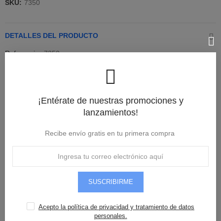
SKU:
7350
DETALLES DEL PRODUCTO
Referencia
7350
Referencias específicas
isbn
1
¡Entérate de nuestras promociones y
lanzamientos!
RESEÑAS(0)
Recibe envío gratis en tu primera compra
Recomendados
SUSCRIBIRME
COPA AV LISA HELADO
Acepto la política de privacidad y tratamiento de datos
personales.