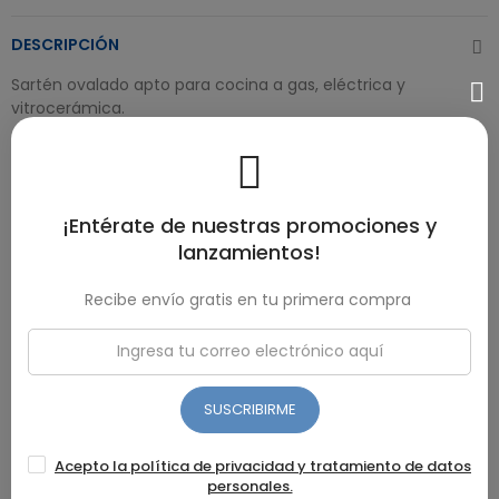
DESCRIPCIÓN
Sartén ovalado apto para cocina a gas, eléctrica y
vitrocerámica.
Screen decorativo
Doble capa antiadherente reforzado
Mango soft touch
Aluminio resistente
¡Entérate de nuestras promociones y
Apto para cocina a gas, eléctrica y vitrocerámica
lanzamientos!
Uso doméstico
Recibe envío gratis en tu primera compra
Garantía:
1 año garantía de fábrica
DETALLES DEL PRODUCTO
SUSCRIBIRME
RESEÑAS(0)
Acepto la política de privacidad y tratamiento de datos
personales.