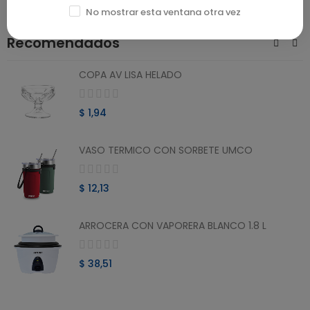
No mostrar esta ventana otra vez
Recomendados
COPA AV LISA HELADO
$ 1,94
VASO TERMICO CON SORBETE UMCO
$ 12,13
ARROCERA CON VAPORERA BLANCO 1.8 L
$ 38,51