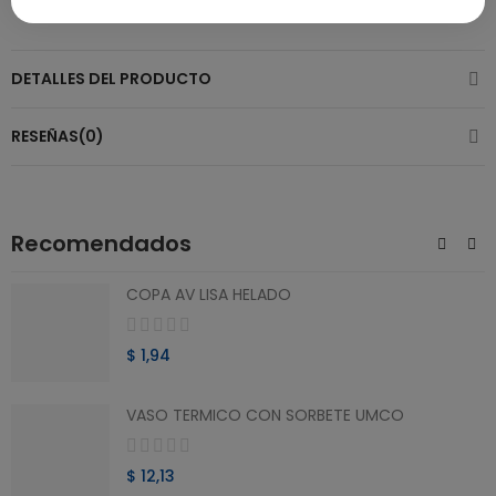
DETALLES DEL PRODUCTO
RESEÑAS(0)
Recomendados
COPA AV LISA HELADO
$ 1,94
VASO TERMICO CON SORBETE UMCO
$ 12,13