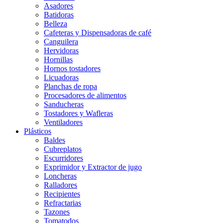
Asadores
Batidoras
Belleza
Cafeteras y Dispensadoras de café
Canguilera
Hervidoras
Hornillas
Hornos tostadores
Licuadoras
Planchas de ropa
Procesadores de alimentos
Sanducheras
Tostadores y Wafleras
Ventiladores
Plásticos
Baldes
Cubreplatos
Escurridores
Exprimidor y Extractor de jugo
Loncheras
Ralladores
Recipientes
Refractarias
Tazones
Tomatodos