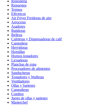
Repostería
Repuestos
Termos
Eléctricos
Air Friyer Freidoras de aire
Arroceras
Asadores
Batidoras
Belleza
Cafeteras y Dispensadoras de café
Canguilera
Hervidoras
Hornillas
Hornos tostadores
Licuadoras
Planchas de ropa
Procesadores de alimentos
Sanducheras
Tostadores y Wafleras
Ventiladores
Ollas y Sartenes
Canguileras
Combos
Juego de ollas y sartenes
Masterchef