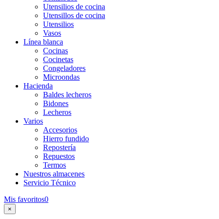
Utensilios de cocina
Utensillos de cocina
Utensilios
Vasos
Línea blanca
Cocinas
Cocinetas
Congeladores
Microondas
Hacienda
Baldes lecheros
Bidones
Lecheros
Varios
Accesorios
Hierro fundido
Repostería
Repuestos
Termos
Nuestros almacenes
Servicio Técnico
Mis favoritos
0
×