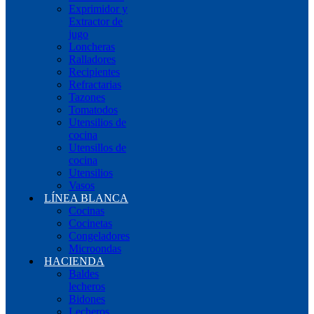
Exprimidor y
Extractor de
jugo
Loncheras
Ralladores
Recipientes
Refractarias
Tazones
Tomatodos
Utensilios de
cocina
Utensillos de
cocina
Utensilios
Vasos
LÍNEA BLANCA
Cocinas
Cocinetas
Congeladores
Microondas
HACIENDA
Baldes
lecheros
Bidones
Lecheros