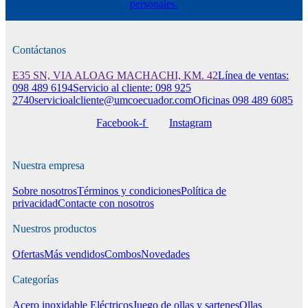
personales.
Contáctanos
E35 SN, VIA ALOAG MACHACHI, KM. 42
Línea de ventas:
098 489 6194
Servicio al cliente: 098 925
2740
servicioalcliente@umcoecuador.com
Oficinas 098 489 6085
Facebook-f
Instagram
Nuestra empresa
Sobre nosotros
Términos y condiciones
Política de
privacidad
Contacte con nosotros
Nuestros productos
Ofertas
Más vendidos
Combos
Novedades
Categorías
Acero inoxidable
Eléctricos
Juego de ollas y sartenes
Ollas