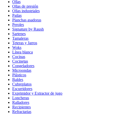
Ollas
Ollas de presión
Ollas industriales
Pailas
Planchas asadoras
Peroles
Signature by Raush
Sartenes
Tamaleras
Teteras y Jarros
Woks
Línea blanca
Cocinas
Cocinetas
Congeladores
Microondas
Plásticos
Baldes
Cubreplatos
Escurridores
Exprimidor y Extractor de jugo
Loncheras
Ralladores
Recipientes
Refractarias