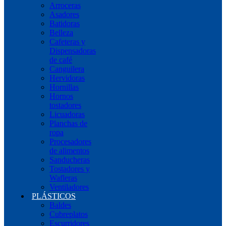
Arroceras
Asadores
Batidoras
Belleza
Cafeteras y
Dispensadoras
de café
Canguilera
Hervidoras
Hornillas
Hornos
tostadores
Licuadoras
Planchas de
ropa
Procesadores
de alimentos
Sanducheras
Tostadores y
Wafleras
Ventiladores
PLÁSTICOS
Baldes
Cubreplatos
Escurridores