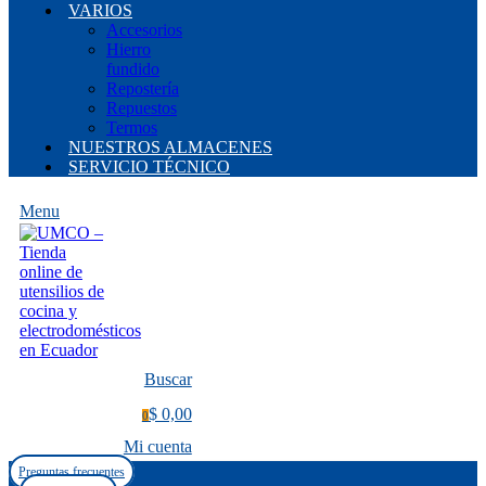
VARIOS
Accesorios
Hierro
fundido
Repostería
Repuestos
Termos
NUESTROS ALMACENES
SERVICIO TÉCNICO
Menu
Buscar
$ 0,00
0
Mi cuenta
Preguntas frecuentes