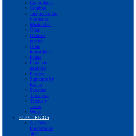
Canguileras
Combos
Juego de ollas
y sartenes
Masterchef
Ollas
Ollas de
presión
Ollas
industriales
Pailas
Planchas
asadoras
Peroles
Signature by
Raush
Sartenes
Tamaleras
Teteras y
Jarros
Woks
ELÉCTRICOS
Air Friyer
Freidoras de
aire