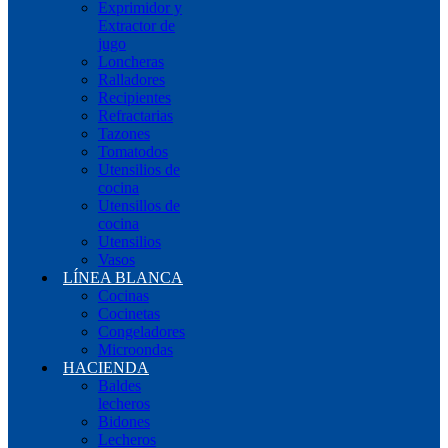
Exprimidor y
Extractor de
jugo
Loncheras
Ralladores
Recipientes
Refractarias
Tazones
Tomatodos
Utensilios de
cocina
Utensillos de
cocina
Utensilios
Vasos
LÍNEA BLANCA
Cocinas
Cocinetas
Congeladores
Microondas
HACIENDA
Baldes
lecheros
Bidones
Lecheros