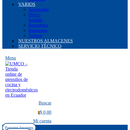
VARIOS
Accesorios
Hierro
fundido
Repostería
Repuestos
Termos
NUESTROS ALMACENES
SERVICIO TÉCNICO
Menu
Buscar
$ 0,00
0
Mi cuenta
Preguntas frecuentes