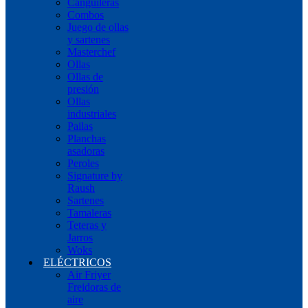
Canguileras
Combos
Juego de ollas
y sartenes
Masterchef
Ollas
Ollas de
presión
Ollas
industriales
Pailas
Planchas
asadoras
Peroles
Signature by
Raush
Sartenes
Tamaleras
Teteras y
Jarros
Woks
ELÉCTRICOS
Air Friyer
Freidoras de
aire