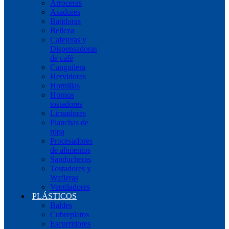
Arroceras
Asadores
Batidoras
Belleza
Cafeteras y
Dispensadoras
de café
Canguilera
Hervidoras
Hornillas
Hornos
tostadores
Licuadoras
Planchas de
ropa
Procesadores
de alimentos
Sanducheras
Tostadores y
Wafleras
Ventiladores
PLÁSTICOS
Baldes
Cubreplatos
Escurridores