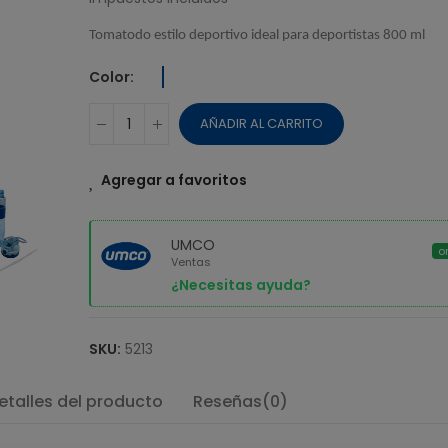
$ 38,51
Tomatodo estilo deportivo ideal para deportistas 800 ml
MAQUINA UMC
DONUT TIME
Color
$ 14,73
AÑADIR AL CARRITO
Agregar a favoritos
UMCO
o
Ventas
¿Necesitas ayuda?
SKU:
5213
etalles del producto
Reseñas(0)