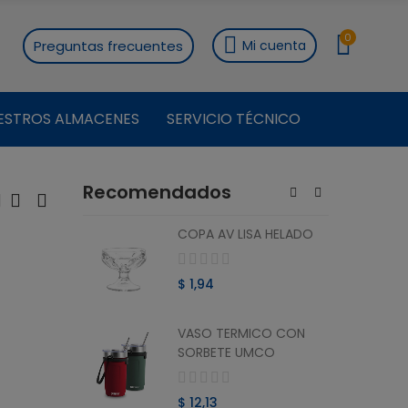
0
Preguntas frecuentes
Mi cuenta
ESTROS ALMACENES
SERVICIO TÉCNICO
Recomendados
ON
COPA AV LISA HELADO
RO 1.8 L
$ 1,94
VASO TERMICO CON
ON
SORBETE UMCO
O 1.8 L
$ 12,13