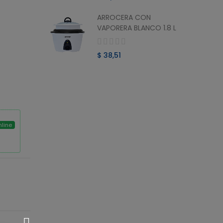
ARROCERA CON
O MINI
VAPORERA BLANCO 1.8 L
$ 38,51
nline