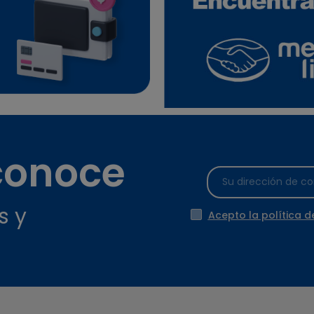
 conoce
s y
Acepto la política d