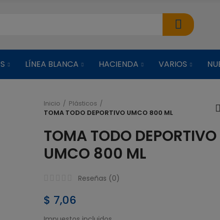
OS
LÍNEA BLANCA
HACIENDA
VARIOS
NU
Inicio
Plásticos
TOMA TODO DEPORTIVO UMCO 800 ML
ARROCERA C
TOMA TODO DEPORTIVO
VAPORERA NEG
UMCO 800 ML
$ 38,51
Reseñas (
0
)
ARROCERA C
VAPORERA ROJ
$ 7,06
Impuestos incluidos